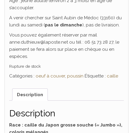
Age : jeune adulte (environ 2 à 3 mois) en âge de
s’accoupler.
A venir chercher sur Saint Aubin de Médoc (33160) du
lundi au samedi (
pas le dimanche
), pas de livraison.
Vous pouvez également réserver par mail
anne.duthieuw@laposte.net ou tél : 06 51 73 28 27, le
paiement se fera alors sur place en chèque ou en
espèces.
Rupture de stock
Catégories :
oeuf à couver
,
poussin
Étiquette :
caille
Description
Description
Race : caille du Japon grosse souche (« Jumbo »),
coloris mélangés.