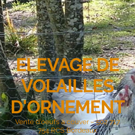
ELEVAGE DE
VOLAILLES
D'ORNEMENT
Vente d'oeufs à couver – 502 717
754 RCS Bordeaux