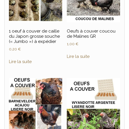
1 oeuf à couver de caille
Oeufs à couver coucou
du Japon grosse souche
de Malines GR
(« Jumbo ») à expédier
1,00
€
0,20
€
Lire la suite
Lire la suite