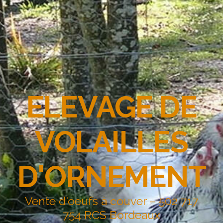
ELEVAGE DE
VOLAILLES
D'ORNEMENT
Vente d'oeufs à couver – 502 717
754 RCS Bordeaux