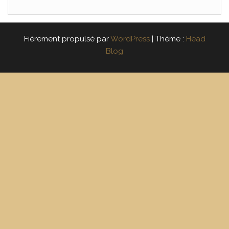
Fièrement propulsé par
WordPress
|
Thème :
Head
Blog