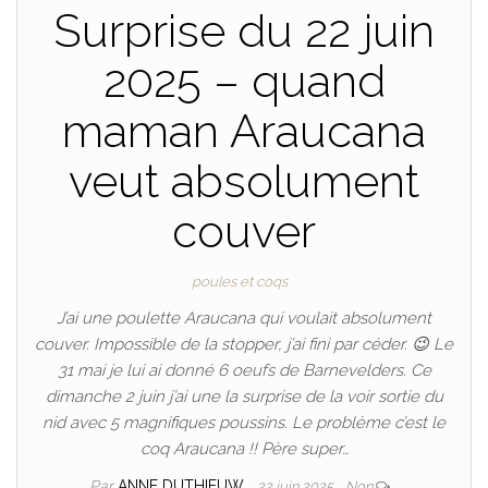
Surprise du 22 juin
2025 – quand
maman Araucana
veut absolument
couver
poules et coqs
J’ai une poulette Araucana qui voulait absolument
couver. Impossible de la stopper, j’ai fini par céder. 😉 Le
31 mai je lui ai donné 6 oeufs de Barnevelders. Ce
dimanche 2 juin j’ai une la surprise de la voir sortie du
nid avec 5 magnifiques poussins. Le problème c’est le
coq Araucana !! Père super…
Par
ANNE DUTHIEUW
22 juin 2025
Non