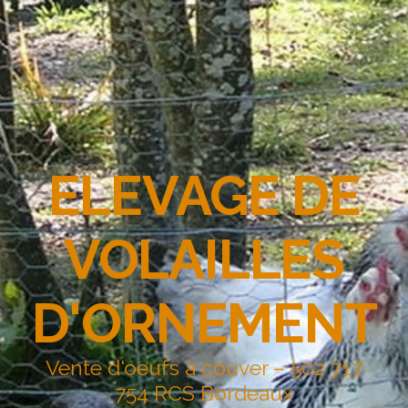
ELEVAGE DE
VOLAILLES
D'ORNEMENT
Vente d'oeufs à couver – 502 717
754 RCS Bordeaux