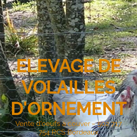
ELEVAGE DE
VOLAILLES
D'ORNEMENT
Vente d'oeufs à couver – 502 717
754 RCS Bordeaux