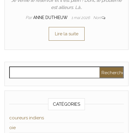
Je vérifie le réservoir et il est plein ! Donc le problème
est ailleurs. Là…
Par
ANNE DUTHIEUW
1 mai 2026
Non
Lire la suite
Rechercher :
CATÉGORIES
coureurs indiens
oie