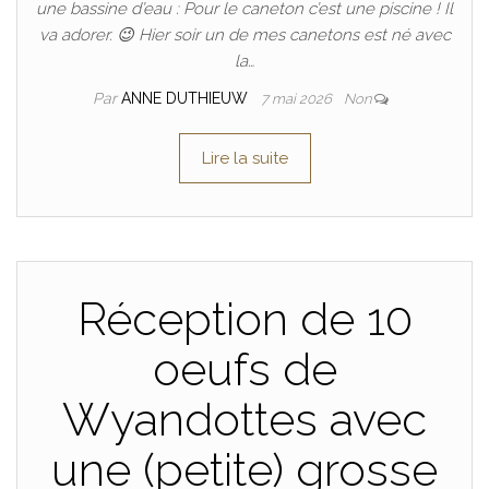
une bassine d’eau : Pour le caneton c’est une piscine ! Il
va adorer. 😉 Hier soir un de mes canetons est né avec
la…
Par
ANNE DUTHIEUW
7 mai 2026
Non
Lire la suite
Réception de 10
oeufs de
Wyandottes avec
une (petite) grosse