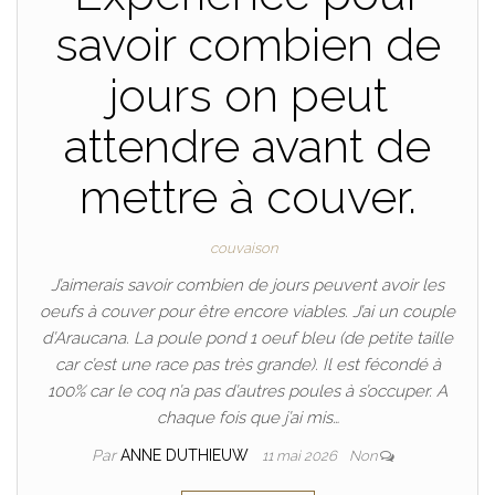
savoir combien de
jours on peut
attendre avant de
mettre à couver.
couvaison
J’aimerais savoir combien de jours peuvent avoir les
oeufs à couver pour être encore viables. J’ai un couple
d’Araucana. La poule pond 1 oeuf bleu (de petite taille
car c’est une race pas très grande). Il est fécondé à
100% car le coq n’a pas d’autres poules à s’occuper. A
chaque fois que j’ai mis…
Par
ANNE DUTHIEUW
11 mai 2026
Non