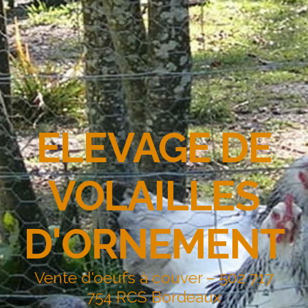
ELEVAGE DE
VOLAILLES
D'ORNEMENT
Vente d'oeufs à couver – 502 717
754 RCS Bordeaux