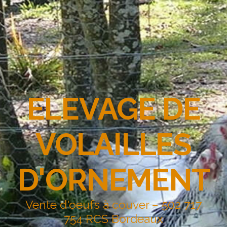
ELEVAGE DE
VOLAILLES
D'ORNEMENT
Vente d'oeufs à couver – 502 717
754 RCS Bordeaux