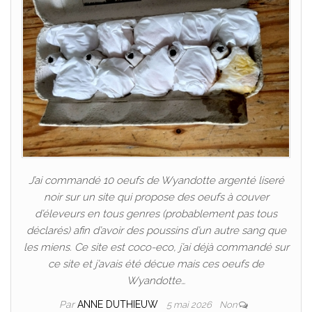
J’ai commandé 10 oeufs de Wyandotte argenté liseré
noir sur un site qui propose des oeufs à couver
d’éleveurs en tous genres (probablement pas tous
déclarés) afin d’avoir des poussins d’un autre sang que
les miens. Ce site est coco-eco, j’ai déjà commandé sur
ce site et j’avais été décue mais ces oeufs de
Wyandotte…
Par
ANNE DUTHIEUW
5 mai 2026
Non