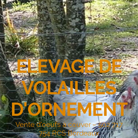
ELEVAGE DE
VOLAILLES
D'ORNEMENT
Vente d'oeufs à couver – 502 717
754 RCS Bordeaux