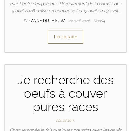
mai. Photo des parents : Déroulement de la couvaison :
9 avril 2026 : mise en couveuse Du 17 avril au 23 avril…
Par
ANNE DUTHIEUW
22 avril 2026
Non
Lire la suite
Je recherche des
oeufs à couver
pures races
couvaison
Chaque année je fais quelques poussins avec les oeufs