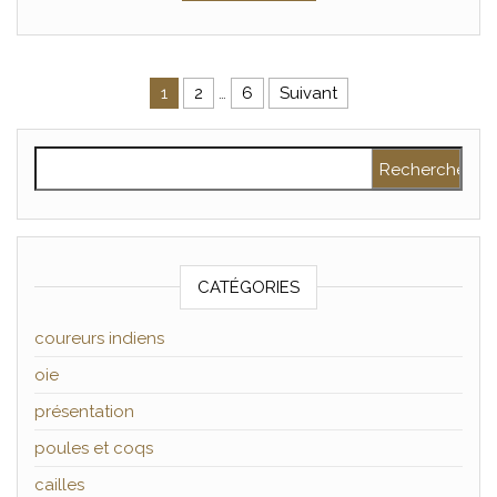
Pagination des publications
1
2
…
6
Suivant
Rechercher :
CATÉGORIES
coureurs indiens
oie
présentation
poules et coqs
cailles