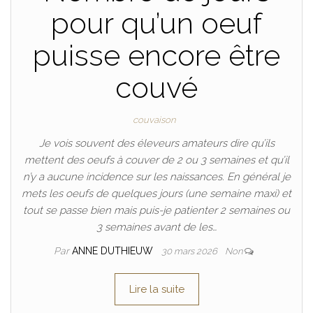
pour qu’un oeuf
puisse encore être
couvé
couvaison
Je vois souvent des éleveurs amateurs dire qu’ils
mettent des oeufs à couver de 2 ou 3 semaines et qu’il
n’y a aucune incidence sur les naissances. En général je
mets les oeufs de quelques jours (une semaine maxi) et
tout se passe bien mais puis-je patienter 2 semaines ou
3 semaines avant de les…
Par
ANNE DUTHIEUW
30 mars 2026
Non
Lire la suite