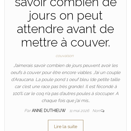
savoir combien de
jours on peut
attendre avant de
mettre à couver.
couvaison
J’aimerais savoir combien de jours peuvent avoir les
oeufs à couver pour être encore viables. J’ai un couple
d’Araucana. La poule pond 1 oeuf bleu (de petite taille
car c’est une race pas très grande). Il est fécondé à
100% car le coq n’a pas d’autres poules à s’occuper. A
chaque fois que j’ai mis…
Par
ANNE DUTHIEUW
11 mai 2026
Non
Lire la suite