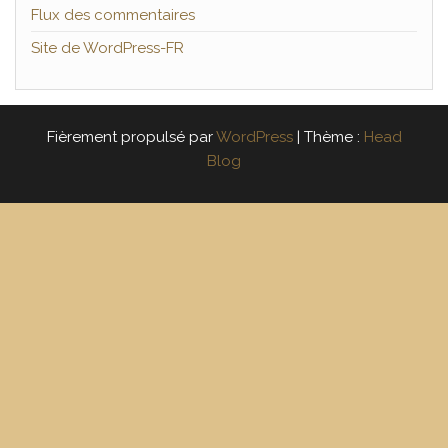
Flux des commentaires
Site de WordPress-FR
Fièrement propulsé par
WordPress
|
Thème :
Head
Blog