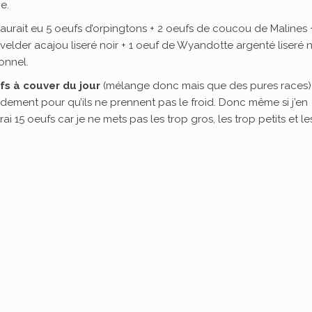
e.
 y aurait eu 5 oeufs d’orpingtons + 2 oeufs de coucou de Malines 
velder acajou liseré noir + 1 oeuf de Wyandotte argenté liseré n
onnel.
fs à couver du jour
(mélange donc mais que des pures races)
dement pour qu’ils ne prennent pas le froid. Donc même si j’en
i 15 oeufs car je ne mets pas les trop gros, les trop petits et le