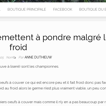
L
BOUTIQUE PRINCIPALE
FACEBOOK
BOUTIQUE DU 
emettent à pondre malgré 
froid
Par
ANNE DUTHIEUW
2025
Non
auve à liseré) sont les championnes.
ufs à couver ce qui est encore peu et il fait froid donc pas fac
froid au froid alors le germe n’est plus vraiment viable, un peu 
miers oeufs à couver mais comme il n’y en a pas beaucoup par r