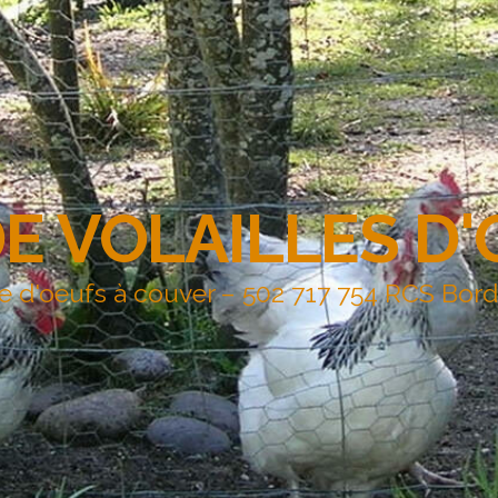
DE VOLAILLES D
e d'oeufs à couver – 502 717 754 RCS Bor