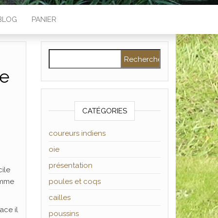
BLOG
PANIER
Rechercher :
le
CATÉGORIES
coureurs indiens
oie
présentation
ile
comme
poules et coqs
cailles
ace il
poussins