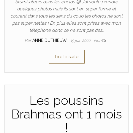
brumisateurs dans les enclos 😉 J’ai voulu prendre
quelques photos mais ils sont en super forme et
courent dans tous les sens du coup les photos ne sont
pas super nettes ! En plus elles sont prises avec mon
téléphone donc ce ne sont pas des…
Par
ANNE DUTHIEUW
15 juin 2022
Non
Lire la suite
Les poussins
Brahmas ont 1 mois
!