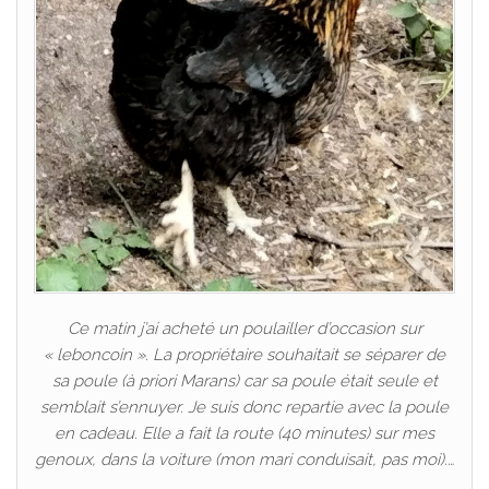
Ce matin j’ai acheté un poulailler d’occasion sur
« leboncoin ». La propriétaire souhaitait se séparer de
sa poule (à priori Marans) car sa poule était seule et
semblait s’ennuyer. Je suis donc repartie avec la poule
en cadeau. Elle a fait la route (40 minutes) sur mes
genoux, dans la voiture (mon mari conduisait, pas moi).…