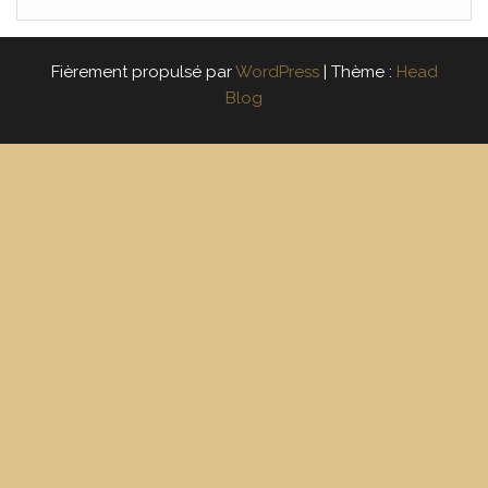
Fièrement propulsé par
WordPress
|
Thème :
Head
Blog