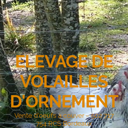
ELEVAGE DE
VOLAILLES
D'ORNEMENT
Vente d'oeufs à couver – 502 717
754 RCS Bordeaux