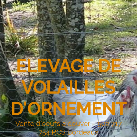
ELEVAGE DE
VOLAILLES
D'ORNEMENT
Vente d'oeufs à couver – 502 717
754 RCS Bordeaux