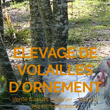
ELEVAGE DE
VOLAILLES
D'ORNEMENT
Vente d'oeufs à couver – 502 717
754 RCS Bordeaux