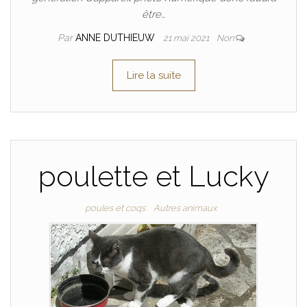
être…
Par
ANNE DUTHIEUW
21 mai 2021
Non
Lire la suite
poulette et Lucky
poules et coqs
Autres animaux