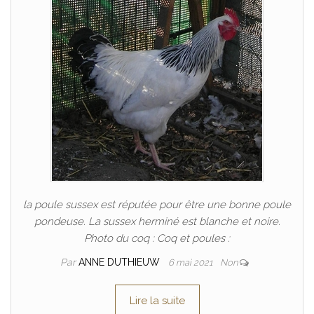
la poule sussex est réputée pour être une bonne poule
pondeuse. La sussex herminé est blanche et noire.
Photo du coq : Coq et poules :
Par
ANNE DUTHIEUW
6 mai 2021
Non
Lire la suite