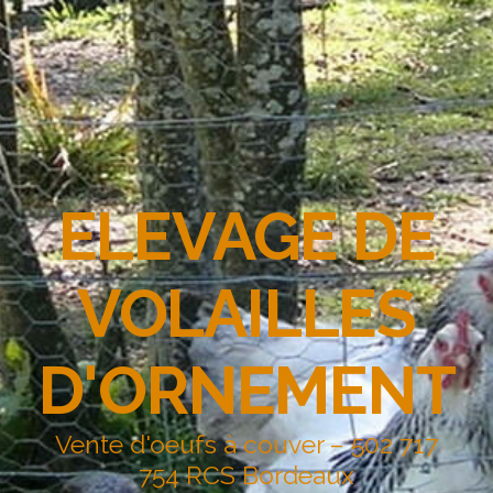
ELEVAGE DE
VOLAILLES
D'ORNEMENT
Vente d'oeufs à couver – 502 717
754 RCS Bordeaux