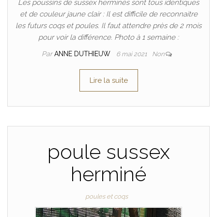
Les poussins de sussex herminés sont tous identiques
et de couleur jaune clair : Il est difficile de reconnaitre
les futurs coqs et poules. Il faut attendre près de 2 mois
pour voir la différence. Photo à 1 semaine :
Par
ANNE DUTHIEUW
6 mai 2021
Non
Lire la suite
poule sussex
herminé
poules et coqs