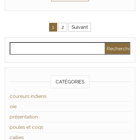
Pagination des publications
1
2
Suivant
Rechercher :
CATÉGORIES
coureurs indiens
oie
présentation
poules et coqs
cailles