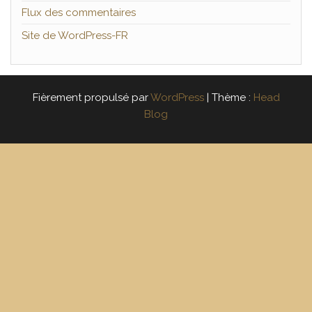
Flux des commentaires
Site de WordPress-FR
Fièrement propulsé par
WordPress
|
Thème :
Head
Blog