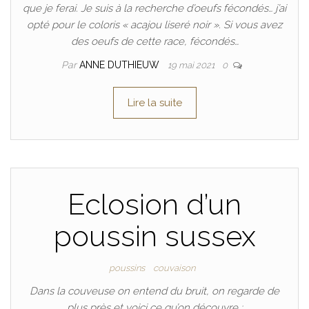
que je ferai. Je suis à la recherche d’oeufs fécondés… j’ai
opté pour le coloris « acajou liseré noir ». Si vous avez
des oeufs de cette race, fécondés…
Par
ANNE DUTHIEUW
19 mai 2021
0
Lire la suite
Eclosion d’un
poussin sussex
poussins
couvaison
Dans la couveuse on entend du bruit, on regarde de
plus près et voici ce qu’on découvre :