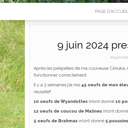
PAGE D’ACCUEI
9 juin 2024 pre
10 juin 20
Après les péripéties de ma couveuse Cimuka, ma
fonctionner correctement.
Il y a 3 semaines j’ai mis
45 oeufs de mon éle
réussite!!
10 oeufs de Wyandottes
m’ont donné
10 po
12 oeufs de coucou de Malines
m’ont donn
5 oeufs de Brahmas
m’ont donné
5 poussin