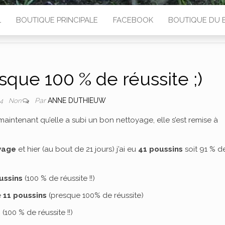
L
BOUTIQUE PRINCIPALE
FACEBOOK
BOUTIQUE DU 
sque 100 % de réussite ;)
Par
ANNE DUTHIEUW
24
Non
intenant qu’elle a subi un bon nettoyage, elle s’est remise à
vage
et hier (au bout de 21 jours) j’ai eu
41 poussins
soit 91 % d
ussins
(100 % de réussite !!)
é
11 poussins
(presque 100% de réussite)
s
(100 % de réussite !!)