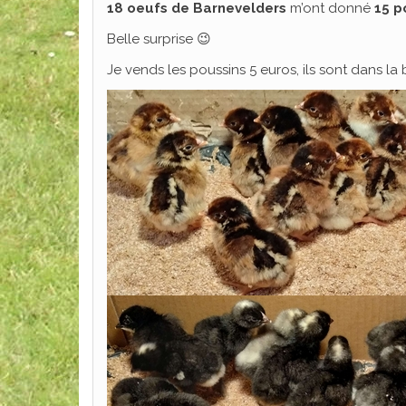
18 oeufs de Barnevelders
m’ont donné
15 p
Belle surprise 😉
Je vends les poussins 5 euros, ils sont dans la 