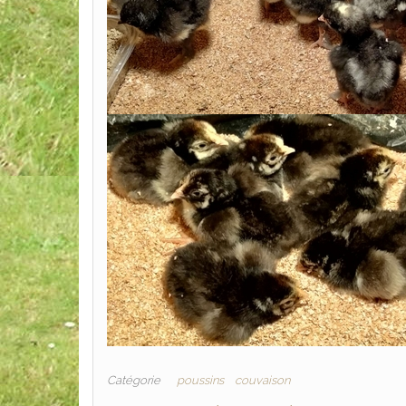
Catégorie
poussins
couvaison