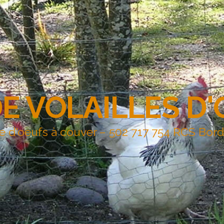
DE VOLAILLES D
e d'oeufs à couver – 502 717 754 RCS Bor