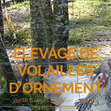
ELEVAGE DE
VOLAILLES
D'ORNEMENT
Vente d'oeufs à couver – 502 717
754 RCS Bordeaux