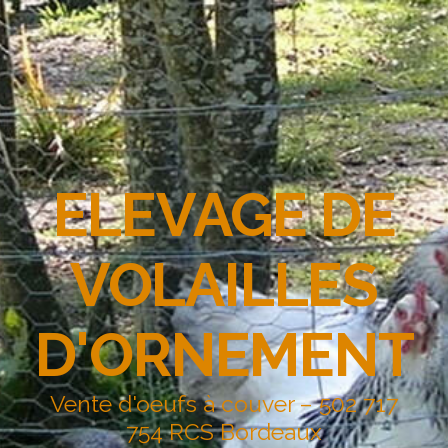
ELEVAGE DE
VOLAILLES
D'ORNEMENT
Vente d'oeufs à couver – 502 717
754 RCS Bordeaux