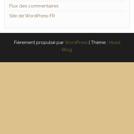
Flux des commentaires
Site de WordPress-FR
Fièrement propulsé par
WordPress
|
Thème :
Head
Blog