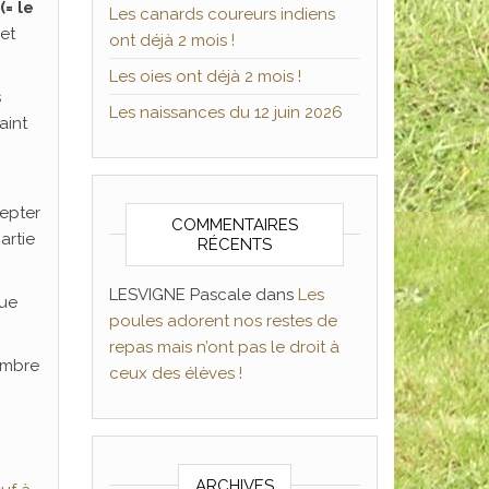
(= le
Les canards coureurs indiens
et
ont déjà 2 mois !
Les oies ont déjà 2 mois !
s
Les naissances du 12 juin 2026
aint
cepter
COMMENTAIRES
artie
RÉCENTS
LESVIGNE Pascale
dans
Les
que
poules adorent nos restes de
repas mais n’ont pas le droit à
ombre
ceux des élèves !
ARCHIVES