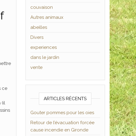
couvaison
f
Autres animaux
abeilles
Divers
experiences
dans le jardin
mettre
vente
s ce
ARTICLES RÉCENTS
(il
ssins
Gouter pommes pour les oies
Retour de l’évacuation forcée
cause incendie en Gironde