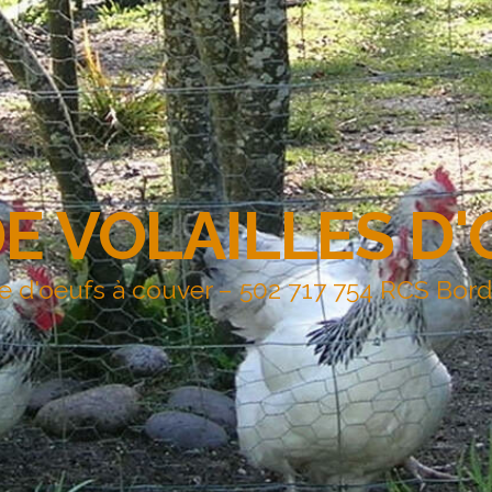
DE VOLAILLES D
e d'oeufs à couver – 502 717 754 RCS Bor