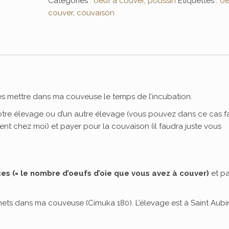
Catégories :
oeuf à couver
,
poussin
Étiquettes :
oe
couver
,
couvaison
les mettre dans ma couveuse le temps de l’incubation.
votre élevage ou d’un autre élevage (vous pouvez dans ce cas fa
ent chez moi) et payer pour la couvaison (il faudra juste vous
es (= le nombre d’oeufs d’oie que vous avez à couver)
et p
 mets dans ma couveuse (Cimuka 180). L’élevage est à Saint Aubi