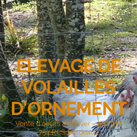
ELEVAGE DE
VOLAILLES
D'ORNEMENT
Vente d'oeufs à couver – 502 717
754 RCS Bordeaux