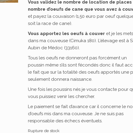
Vous validez le nombre de location de places 
nombre d’oeufs de cane que vous avez à couv
et payez la couvaison (1,50 euro par oeuf quelqu
soit la race de cane).
Vous apportez les oeufs à couver
et je les met
dans ma couveuse (Cimuka 180). L’élevage est à S
Aubin de Médoc (33160).
Tous les oeufs ne donneront pas forcément un
poussin même s’ils sont fécondés donc il faut ac
le fait que sur la totalité des oeufs apportés une p
seulement donnera naissance.
Une fois les poussins nés je vous contacte pour 
vous puissiez venir les chercher.
Le paiement se fait d’avance car il concerne le n
d’oeufs mis dans ma couveuse. Je ne suis pas
responsable des échecs éventuels.
Rupture de stock