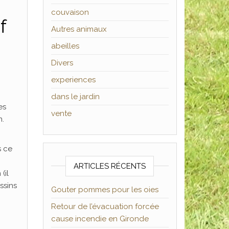
couvaison
f
Autres animaux
abeilles
Divers
experiences
dans le jardin
es
vente
n.
s ce
ARTICLES RÉCENTS
(il
ssins
Gouter pommes pour les oies
Retour de l’évacuation forcée
cause incendie en Gironde