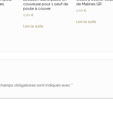
es.
couveuse pour 1 oeuf de
de Malines GR
poule à couver
1,00
€
2,00
€
Lire la suite
Lire la suite
champs obligatoires sont indiqués avec
*