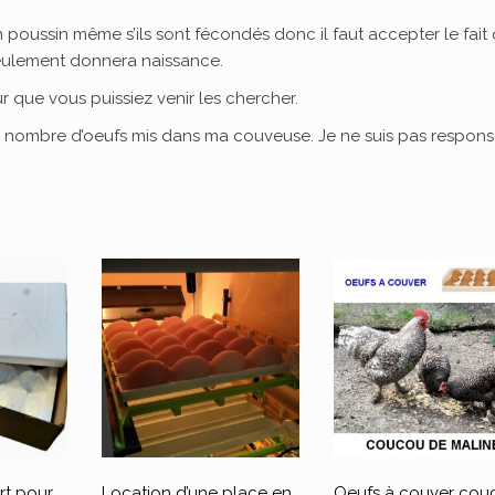
poussin même s’ils sont fécondés donc il faut accepter le fait
 seulement donnera naissance.
r que vous puissiez venir les chercher.
le nombre d’oeufs mis dans ma couveuse. Je ne suis pas respon
rt pour
Location d’une place en
Oeufs à couver cou