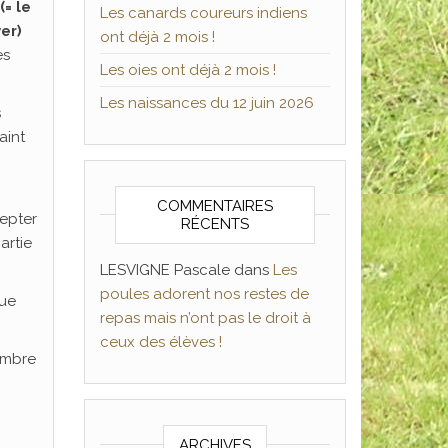
(= le
Les canards coureurs indiens
er)
ont déjà 2 mois !
es
Les oies ont déjà 2 mois !
Les naissances du 12 juin 2026
s
aint
COMMENTAIRES
cepter
RÉCENTS
artie
LESVIGNE Pascale
dans
Les
poules adorent nos restes de
que
repas mais n’ont pas le droit à
ceux des élèves !
ombre
ARCHIVES