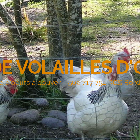
DE VOLAILLES D
e d'oeufs à couver – 502 717 754 RCS Bor