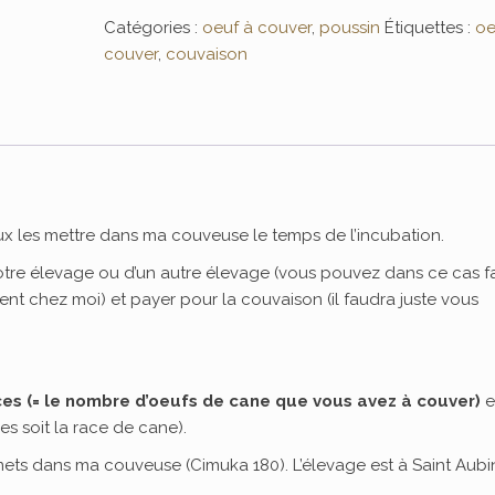
Catégories :
oeuf à couver
,
poussin
Étiquettes :
oe
couver
,
couvaison
x les mettre dans ma couveuse le temps de l’incubation.
votre élevage ou d’un autre élevage (vous pouvez dans ce cas fa
ent chez moi) et payer pour la couvaison (il faudra juste vous
ces (= le nombre d’oeufs de cane que vous avez à couver)
e
s soit la race de cane).
 mets dans ma couveuse (Cimuka 180). L’élevage est à Saint Aubi