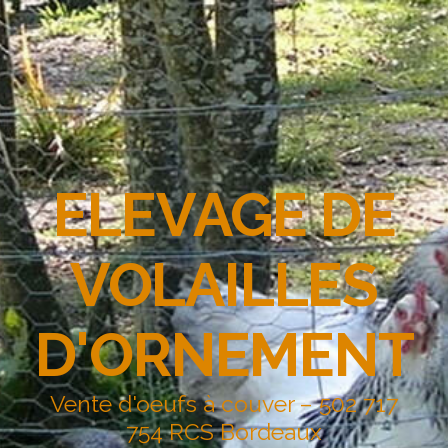
ELEVAGE DE
VOLAILLES
D'ORNEMENT
Vente d'oeufs à couver – 502 717
754 RCS Bordeaux