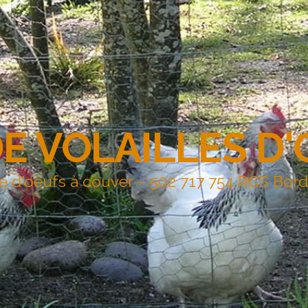
DE VOLAILLES D
e d'oeufs à couver – 502 717 754 RCS Bor