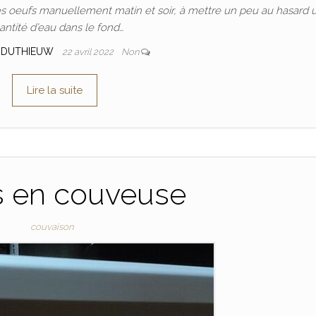
les oeufs manuellement matin et soir, à mettre un peu au hasard 
antité d’eau dans le fond…
 DUTHIEUW
22 avril 2022
Non
Lire la suite
s en couveuse
couvaison