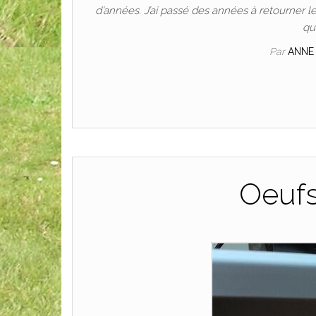
d’années. J’ai passé des années à retourner 
qu
Par
ANNE
Oeuf