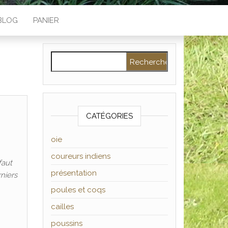
BLOG
PANIER
Rechercher :
CATÉGORIES
oie
coureurs indiens
faut
présentation
rniers
poules et coqs
cailles
poussins