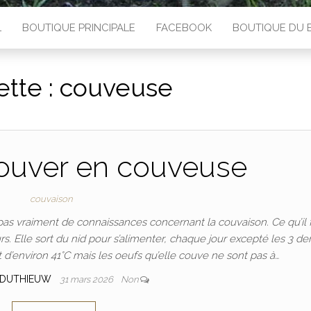
L
BOUTIQUE PRINCIPALE
FACEBOOK
BOUTIQUE DU 
ette :
couveuse
couver en couveuse
couvaison
s vraiment de connaissances concernant la couvaison. Ce qu’il 
rs. Elle sort du nid pour s’alimenter, chaque jour excepté les 3 de
 d’environ 41°C mais les oeufs qu’elle couve ne sont pas à…
 DUTHIEUW
31 mars 2026
Non