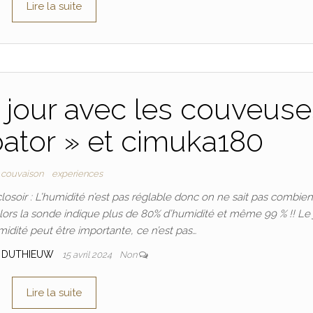
Lire la suite
jour avec les couveuse
ator » et cimuka180
couvaison
experiences
losoir : L’humidité n’est pas réglable donc on ne sait pas combie
alors la sonde indique plus de 80% d’humidité et même 99 % !! Le 
midité peut être importante, ce n’est pas…
 DUTHIEUW
15 avril 2024
Non
Lire la suite