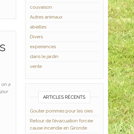
couvaison
Autres animaux
abeilles
Divers
s
experiences
dans le jardin
vente
n on a
jour
ARTICLES RÉCENTS
Gouter pommes pour les oies
Retour de l’évacuation forcée
cause incendie en Gironde