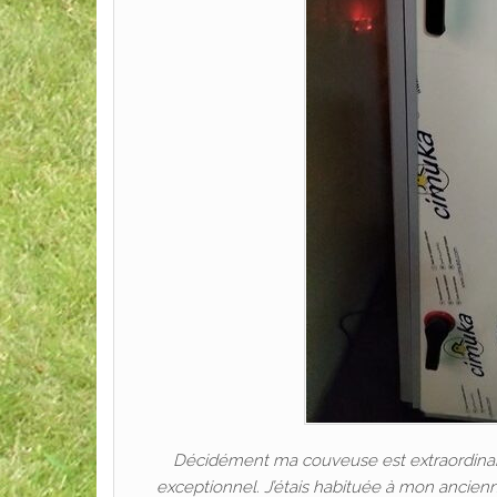
Décidément ma couveuse est extraordinair
exceptionnel. J’étais habituée à mon ancien