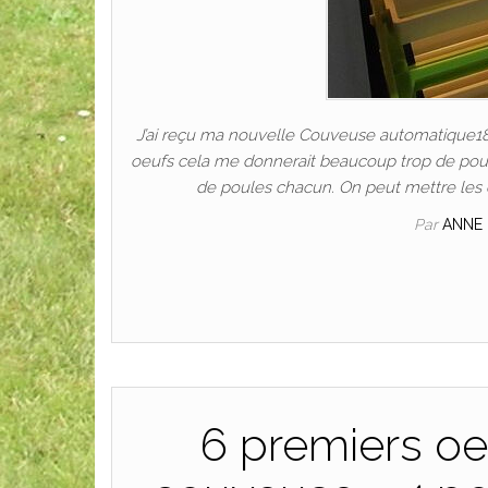
J’ai reçu ma nouvelle Couveuse automatique180
oeufs cela me donnerait beaucoup trop de pous
de poules chacun. On peut mettre les 
Par
ANNE
6 premiers oe