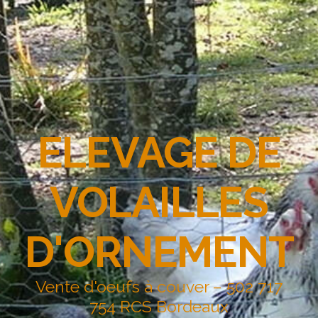
ELEVAGE DE
VOLAILLES
D'ORNEMENT
Vente d'oeufs à couver – 502 717
754 RCS Bordeaux