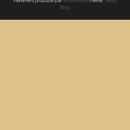
Fièrement propulsé par
WordPress
|
Thème :
Head
Blog