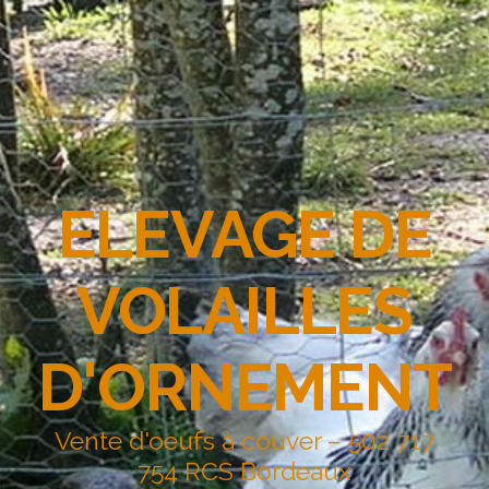
ELEVAGE DE
VOLAILLES
D'ORNEMENT
Vente d'oeufs à couver – 502 717
754 RCS Bordeaux