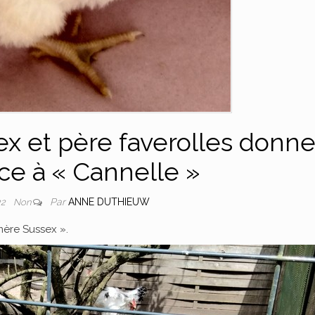
x et père faverolles donne
ce à « Cannelle »
Par
ANNE DUTHIEUW
22
Non
mère Sussex ».