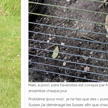
Mais, à priori, père Faverolles est conquis par
ensemble chaque jour.
Problème (pour moi) : je ne fais que des « pure
Sussex j’ai déménagé les Sussex afin que chac