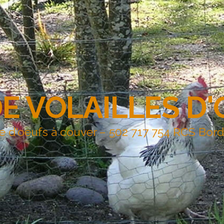
DE VOLAILLES D
e d'oeufs à couver – 502 717 754 RCS Bor