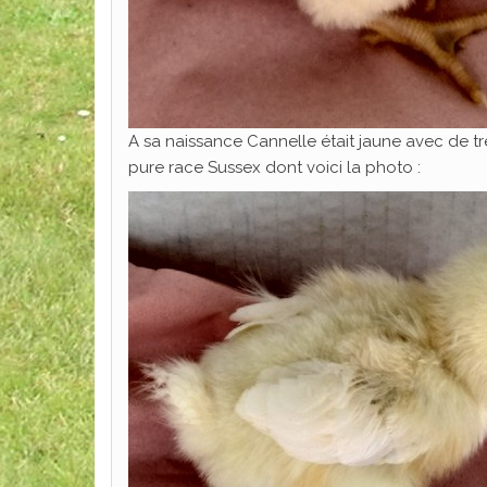
A sa naissance Cannelle était jaune avec de tr
pure race Sussex dont voici la photo :