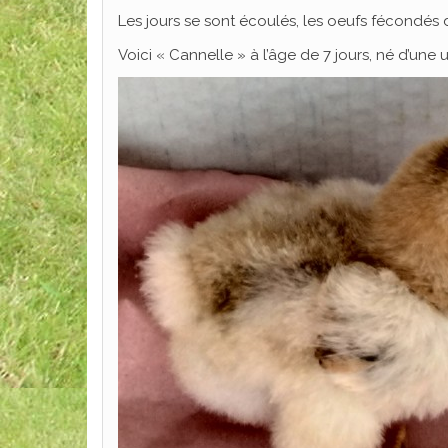
Les jours se sont écoulés, les oeufs fécondés d
Voici « Cannelle » à l’âge de 7 jours, né d’une