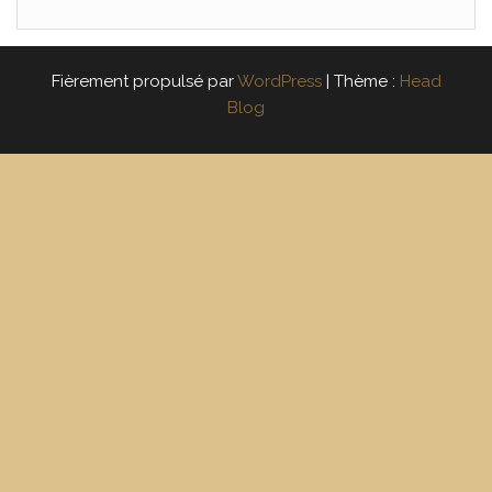
Fièrement propulsé par
WordPress
|
Thème :
Head
Blog