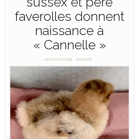
sussex et père
faverolles donnent
naissance à
« Cannelle »
poules et coqs
poussins