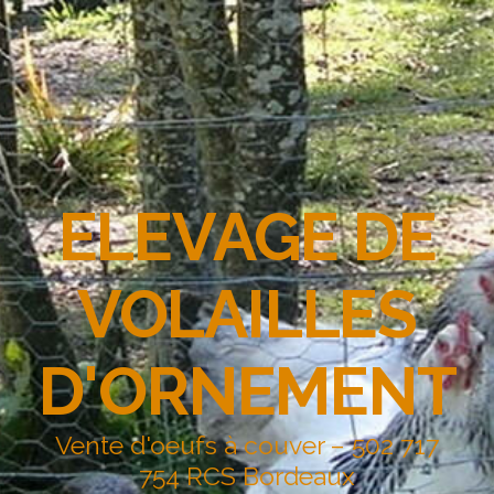
ELEVAGE DE
VOLAILLES
D'ORNEMENT
Vente d'oeufs à couver – 502 717
754 RCS Bordeaux