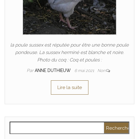
la poule sussex est réputée pour être une bonne poule
pondeuse. La sussex herminé est blanche et noire.
Photo du coq : Coq et poules :
Par
ANNE DUTHIEUW
6 mai 2021
Non
Lire la suite
Rechercher :