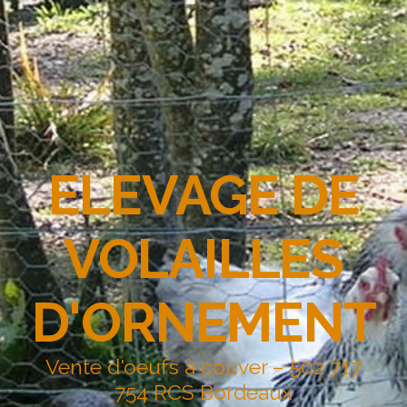
ELEVAGE DE
VOLAILLES
D'ORNEMENT
Vente d'oeufs à couver – 502 717
754 RCS Bordeaux