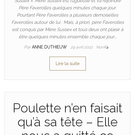
Sussex ». Mère Sussex est fugueuse et va rejoindre
Père Faverolles quelques minutes chaque jour.
Pourtant Père Faverolles a plusieurs demoiselles
Faverolles autour de lui : Mais, à priori, père Faverolles
est conquis par Mère Sussex et tous deux ont plaisir à
être quelques minutes ensemble chaque jour.…
Par
ANNE DUTHIEUW
29 avril 2022
Non
Lire la suite
Poulette n’en faisait
qu’à sa tête – Elle