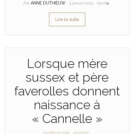
Par
ANNE DUTHIEUW
5 janvier 2024
Non
Lire la suite
Lorsque mère
sussex et père
faverolles donnent
naissance à
« Cannelle »
poules et coqs
poussins