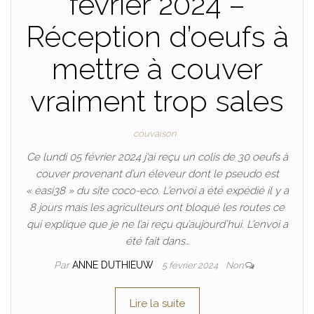
février 2024 –
Réception d’oeufs à
mettre à couver
vraiment trop sales
couvaison
Ce lundi 05 février 2024 j’ai reçu un colis de 30 oeufs à
couver provenant d’un éleveur dont le pseudo est
« easi38 » du site coco-eco. L’envoi a été expédié il y a
8 jours mais les agriculteurs ont bloqué les routes ce
qui explique que je ne l’ai reçu qu’aujourd’hui. L’envoi a
été fait dans…
Par
ANNE DUTHIEUW
5 février 2024
Non
Lire la suite