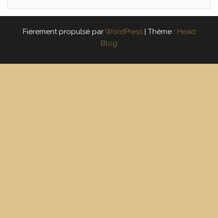
Fièrement propulsé par
WordPress
|
Thème :
Head
Blog