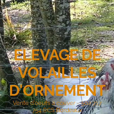
ELEVAGE DE
VOLAILLES
D'ORNEMENT
Vente d'oeufs à couver – 502 717
754 RCS Bordeaux