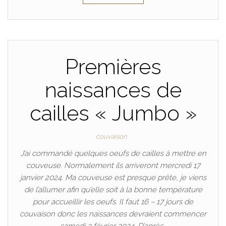
Premières
naissances de
cailles « Jumbo »
couvaison
J’ai commandé quelques oeufs de cailles à mettre en
couveuse. Normalement ils arriveront mercredi 17
janvier 2024. Ma couveuse est presque prête, je viens
de l’allumer afin qu’elle soit à la bonne température
pour accueillir les oeufs. Il faut 16 – 17 jours de
couvaison donc les naissances devraient commencer