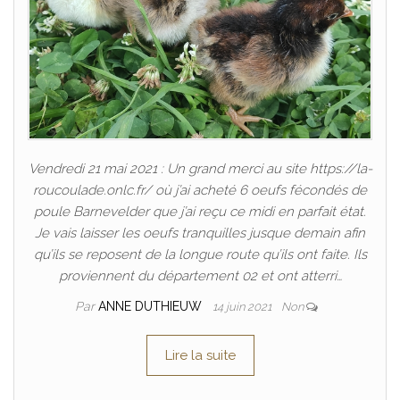
Vendredi 21 mai 2021 : Un grand merci au site https://la-
roucoulade.onlc.fr/ où j’ai acheté 6 oeufs fécondés de
poule Barnevelder que j’ai reçu ce midi en parfait état.
Je vais laisser les oeufs tranquilles jusque demain afin
qu’ils se reposent de la longue route qu’ils ont faite. Ils
proviennent du département 02 et ont atterri…
Par
ANNE DUTHIEUW
14 juin 2021
Non
Lire la suite