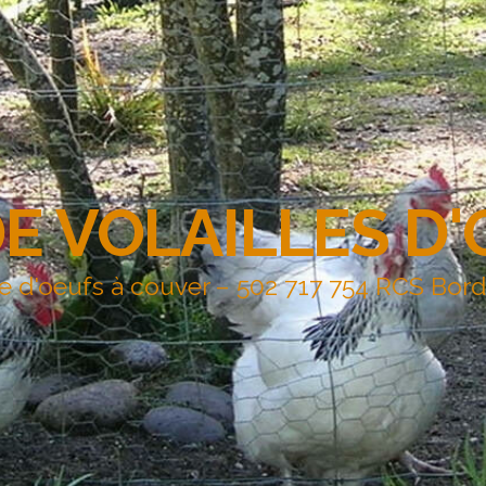
DE VOLAILLES D
e d'oeufs à couver – 502 717 754 RCS Bor