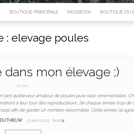
L
BOUTIQUE PRINCIPALE
FACEBOOK
BOUTIQUE DU 
e :
elevage poules
e dans mon élevage ;)
Divers
 en tant qu’éleveur amateur de poules pure race ornementales. C
endront à leur tour des reproducteurs. J’ai chaque année trop de 
coqs) afin de garder un nombre raisonnable. Cette année j’ai agra
 DUTHIEUW
23 août 2023
Non