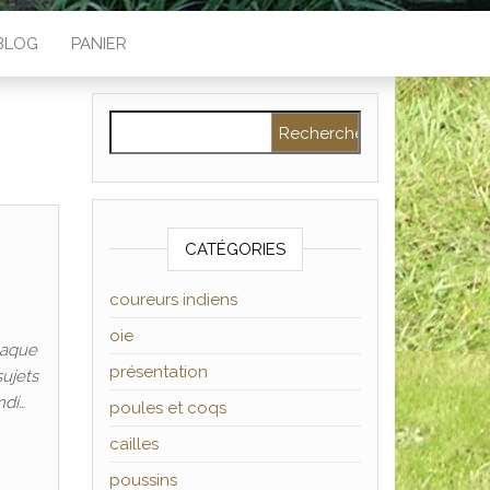
BLOG
PANIER
Rechercher :
CATÉGORIES
coureurs indiens
oie
haque
présentation
sujets
ndi…
poules et coqs
cailles
poussins