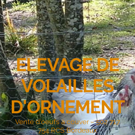
ELEVAGE DE
VOLAILLES
D'ORNEMENT
Vente d'oeufs à couver – 502 717
754 RCS Bordeaux