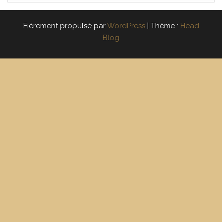
Fièrement propulsé par
WordPress
|
Thème :
Head
Blog