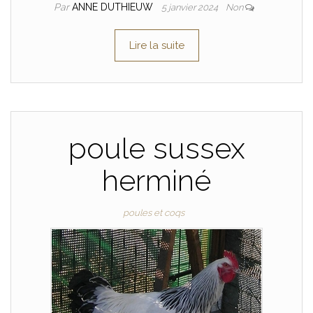
Par
ANNE DUTHIEUW
5 janvier 2024
Non
Lire la suite
poule sussex
herminé
poules et coqs