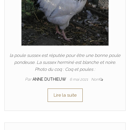
la poule sussex est réputée pour être une bonne poule
pondeuse. La sussex herminé est blanche et noire.
Photo du coq : Coq et poules :
Par
ANNE DUTHIEUW
6 mai 2021
Non
Lire la suite