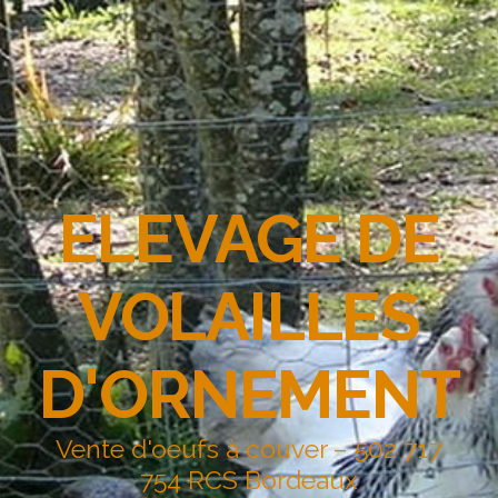
ELEVAGE DE
VOLAILLES
D'ORNEMENT
Vente d'oeufs à couver – 502 717
754 RCS Bordeaux