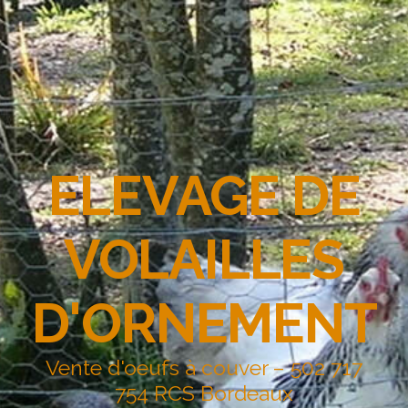
ELEVAGE DE
VOLAILLES
D'ORNEMENT
Vente d'oeufs à couver – 502 717
754 RCS Bordeaux