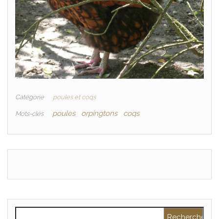
Catégorie
poules et coqs
poules
orpingtons
coqs
Mots-clés
Rechercher :