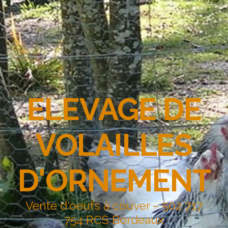
ELEVAGE DE
VOLAILLES
D'ORNEMENT
Vente d'oeufs à couver – 502 717
754 RCS Bordeaux