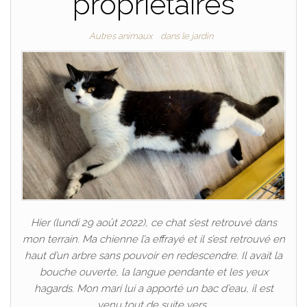
propriétaires
Autres animaux
dans le jardin
Hier (lundi 29 août 2022), ce chat s’est retrouvé dans
mon terrain. Ma chienne l’a effrayé et il s’est retrouvé en
haut d’un arbre sans pouvoir en redescendre. Il avait la
bouche ouverte, la langue pendante et les yeux
hagards. Mon mari lui a apporté un bac d’eau, il est
venu tout de suite vers…