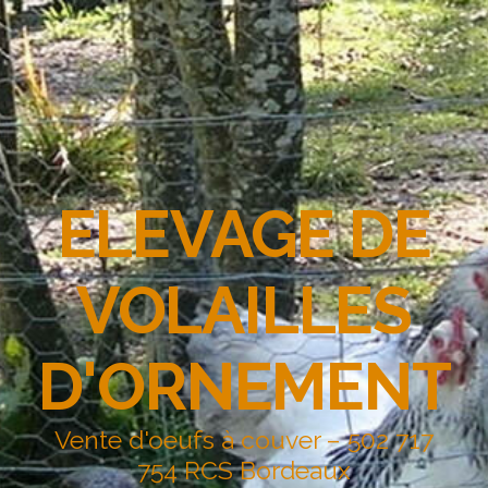
ELEVAGE DE
VOLAILLES
D'ORNEMENT
Vente d'oeufs à couver – 502 717
754 RCS Bordeaux