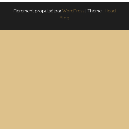
Fièrement propulsé par
WordPress
|
Thème :
Head
Blog