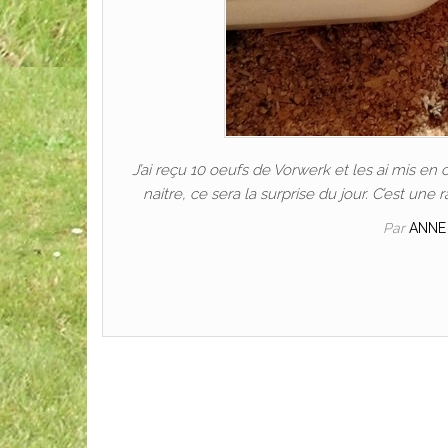
J’ai reçu 10 oeufs de Vorwerk et les ai mis en
naitre, ce sera la surprise du jour. C’est une
Par
ANNE