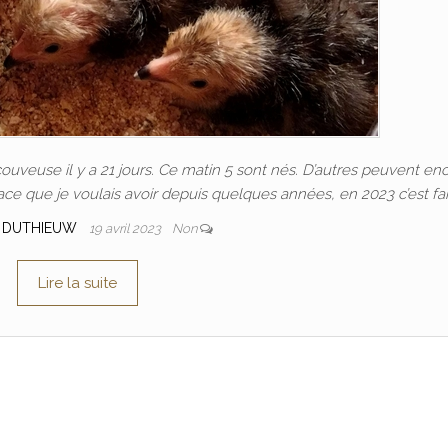
 couveuse il y a 21 jours. Ce matin 5 sont nés. D’autres peuvent en
 race que je voulais avoir depuis quelques années, en 2023 c’est fait
 DUTHIEUW
19 avril 2023
Non
Lire la suite