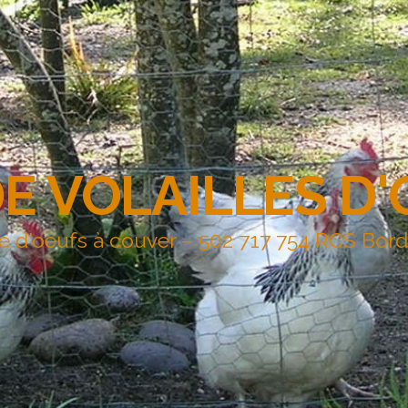
DE VOLAILLES D
e d'oeufs à couver – 502 717 754 RCS Bor