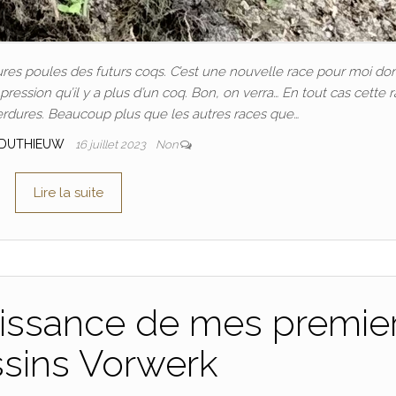
tures poules des futurs coqs. C’est une nouvelle race pour moi do
pression qu’il y a plus d’un coq. Bon, on verra… En tout cas cette 
rdures. Beaucoup plus que les autres races que…
 DUTHIEUW
16 juillet 2023
Non
Lire la suite
naissance de mes premie
sins Vorwerk