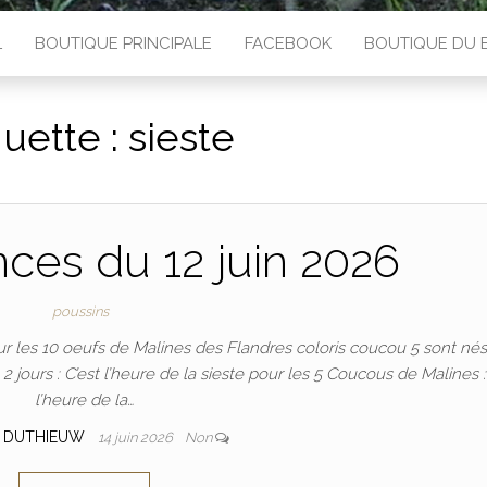
L
BOUTIQUE PRINCIPALE
FACEBOOK
BOUTIQUE DU 
quette :
sieste
nces du 12 juin 2026
poussins
ur les 10 oeufs de Malines des Flandres coloris coucou 5 sont nés
2 jours : C’est l’heure de la sieste pour les 5 Coucous de Malines :
l’heure de la…
 DUTHIEUW
14 juin 2026
Non