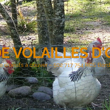
DE VOLAILLES D
e d'oeufs à couver – 502 717 754 RCS Bor