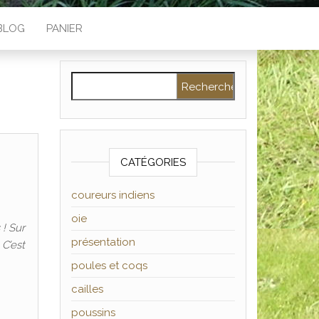
BLOG
PANIER
Rechercher :
CATÉGORIES
coureurs indiens
oie
 ! Sur
présentation
 C’est
poules et coqs
cailles
poussins