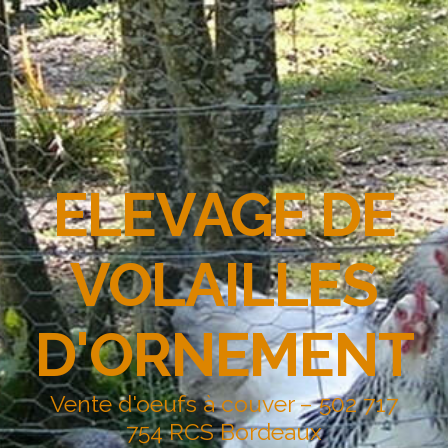
ELEVAGE DE
VOLAILLES
D'ORNEMENT
Vente d'oeufs à couver – 502 717
754 RCS Bordeaux