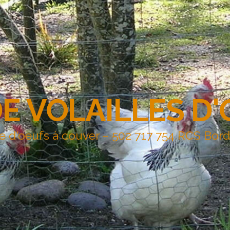
DE VOLAILLES D
e d'oeufs à couver – 502 717 754 RCS Bor