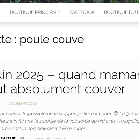
L
BOUTIQUE PRINCIPALE
FACEBOOK
BOUTIQUE DU 
te :
poule couve
juin 2025 – quand mama
ut absolument couver
poules et coqs
couver. Impossible de la stopper, j’ai fini par céder. 😉 Le 31 mai 
2 juin j’ai une la surprise de la voir sortie du nid avec 5 magnifi
lème c’est le coq Araucana !! Père super…