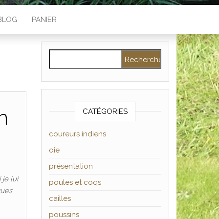
BLOG
PANIER
Rechercher :
n
CATÉGORIES
coureurs indiens
oie
présentation
je lui
poules et coqs
ques
cailles
poussins