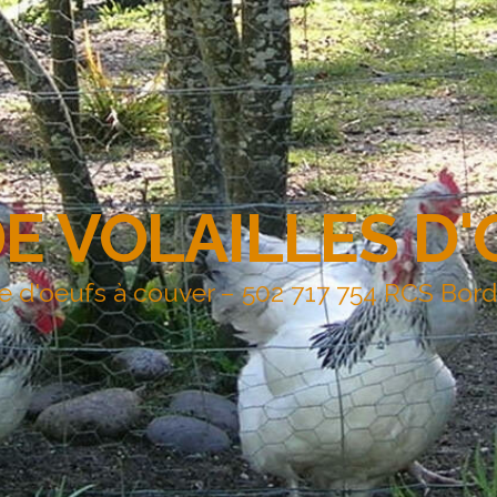
DE VOLAILLES D
e d'oeufs à couver – 502 717 754 RCS Bor