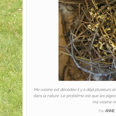
Ma voisine est décédée il y a déjà plusieurs a
dans la nature. Le problème est que les pigeo
ma voisine n’e
Par
ANNE