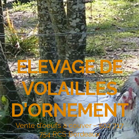
ELEVAGE DE
VOLAILLES
D'ORNEMENT
Vente d'oeufs à couver – 502 717
754 RCS Bordeaux