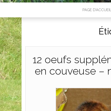
PAGE D’ACCUEI
Éti
12 oeufs supplé
en couveuse – n