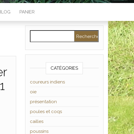
BLOG
PANIER
Rechercher :
er
CATÉGORIES
1
coureurs indiens
oie
présentation
poules et coqs
cailles
poussins