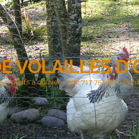
DE VOLAILLES D
e d'oeufs à couver – 502 717 754 RCS Bor