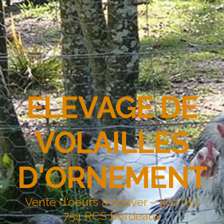
ELEVAGE DE
VOLAILLES
D'ORNEMENT
Vente d'oeufs à couver – 502 717
754 RCS Bordeaux