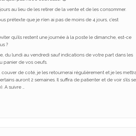
jours au lieu de les retirer de la vente et de les consommer.
s prétexte que je n’en ai pas de moins de 4 jours, c’est
iter qu’ils restent une journée à la poste le dimanche, est-ce
lus ?
e, du lundi au vendredi sauf indications de votre part dans les
au panier de vos oeufs.
 couver de coté, je les retournerai régulièrement et je les mettra
tains auront 2 semaines. Il suffira de patienter et de voir s’ils se
. A suivre …