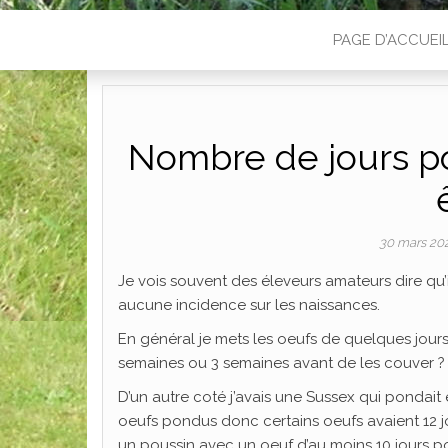
PAGE D’ACCUEI
Nombre de jours po
30 mars 2
Je vois souvent des éleveurs amateurs dire qu’i
aucune incidence sur les naissances.
En général je mets les oeufs de quelques jours
semaines ou 3 semaines avant de les couver ? Je
D’un autre coté j’avais une Sussex qui pondait e
oeufs pondus donc certains oeufs avaient 12 jour
un poussin avec un oeuf d’au moins 10 jours p