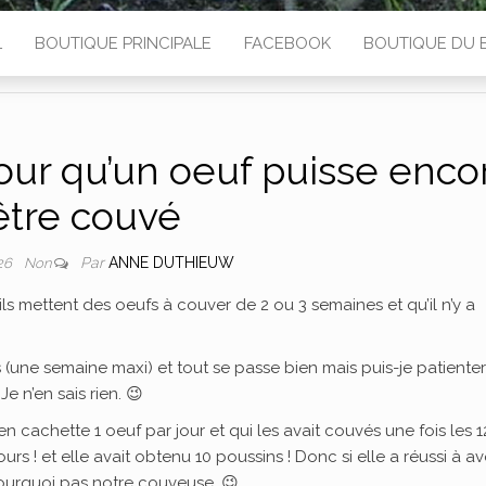
L
BOUTIQUE PRINCIPALE
FACEBOOK
BOUTIQUE DU 
ur qu’un oeuf puisse enco
être couvé
Par
ANNE DUTHIEUW
026
Non
ls mettent des oeufs à couver de 2 ou 3 semaines et qu’il n’y a
 (une semaine maxi) et tout se passe bien mais puis-je patienter
 n’en sais rien. 😉
n cachette 1 oeuf par jour et qui les avait couvés une fois les 1
s ! et elle avait obtenu 10 poussins ! Donc si elle a réussi à av
ourquoi pas notre couveuse. 😉