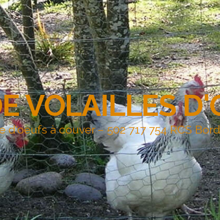
DE VOLAILLES D
e d'oeufs à couver – 502 717 754 RCS Bor