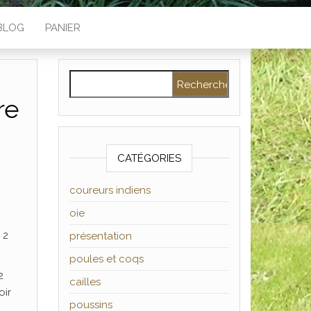
BLOG
PANIER
Rechercher :
re
CATÉGORIES
coureurs indiens
oie
 2
présentation
poules et coqs
2
cailles
oir
poussins