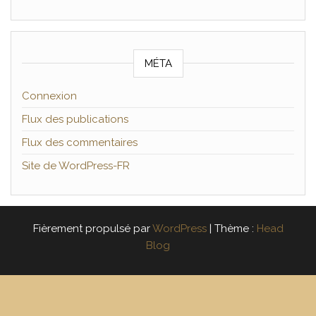
MÉTA
Connexion
Flux des publications
Flux des commentaires
Site de WordPress-FR
Fièrement propulsé par
WordPress
|
Thème :
Head
Blog