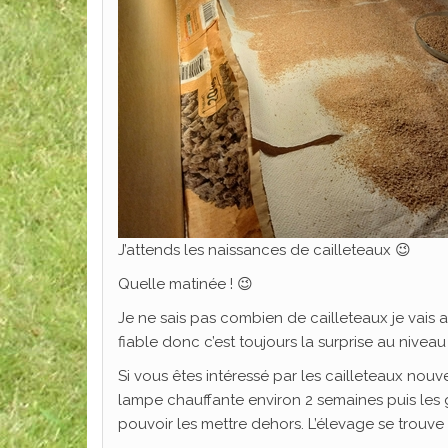
J’attends les naissances de cailleteaux 😉
Quelle matinée ! 😉
Je ne sais pas combien de cailleteaux je vais
fiable donc c’est toujours la surprise au nivea
Si vous êtes intéressé par les cailleteaux nouve
lampe chauffante environ 2 semaines puis les
pouvoir les mettre dehors. L’élevage se trouve