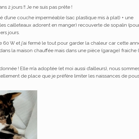
 2 jours !! Je ne suis pas prête !
ipé d’une couche imperméable (sac plastique mis à plat) + une
et les cailleteaux adorent en manger) recouverte de sopalin (pou
ers jours.
 60 W et j’ai fermé le tout pour garder la chaleur car cette ann
 dans la maison chauffée mais dans une pièce (garage) fraiche (
ndonnée ! Elle m’a adoptée (et moi aussi d’ailleurs), nous somme
 tellement de place que je préfère limiter les naissances de pou