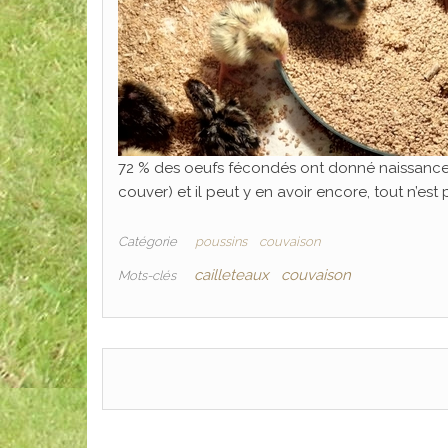
72 % des oeufs fécondés ont donné naissance (=
couver) et il peut y en avoir encore, tout n’est p
Catégorie
poussins
couvaison
cailleteaux
couvaison
Mots-clés