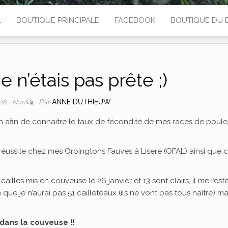
L
BOUTIQUE PRINCIPALE
FACEBOOK
BOUTIQUE DU 
e n’étais pas prête ;)
Par
ANNE DUTHIEUW
026
Non
son afin de connaitre le taux de fécondité de mes races de poule
 réussite chez mes Orpingtons Fauves à Liseré (OFAL) ainsi que 
e cailles mis en couveuse le 26 janvier et 13 sont clairs, il me rest
ue je n’aurai pas 51 cailleteaux (ils ne vont pas tous naître) ma
 dans la couveuse !!