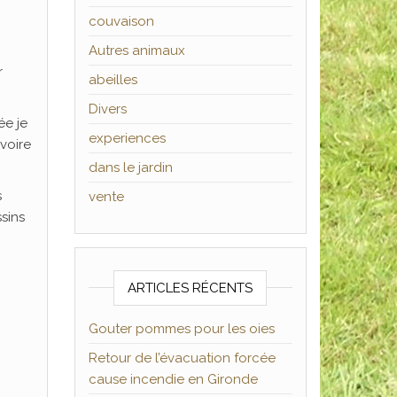
couvaison
Autres animaux
r
abeilles
Divers
ée je
experiences
voire
dans le jardin
s
vente
ssins
ARTICLES RÉCENTS
Gouter pommes pour les oies
Retour de l’évacuation forcée
cause incendie en Gironde