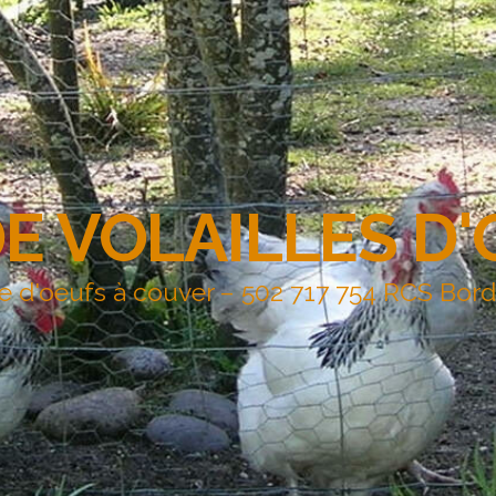
DE VOLAILLES D
e d'oeufs à couver – 502 717 754 RCS Bor