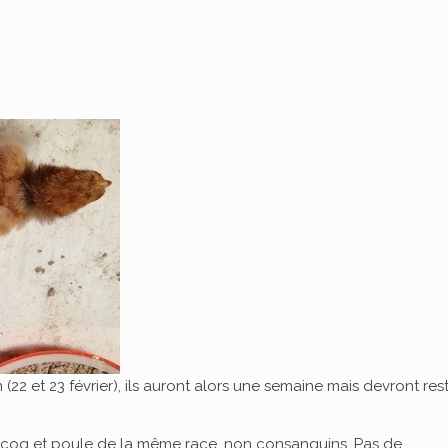
(22 et 23 février), ils auront alors une semaine mais devront res
 (=coq et poule de la même race, non consanguins. Pas de