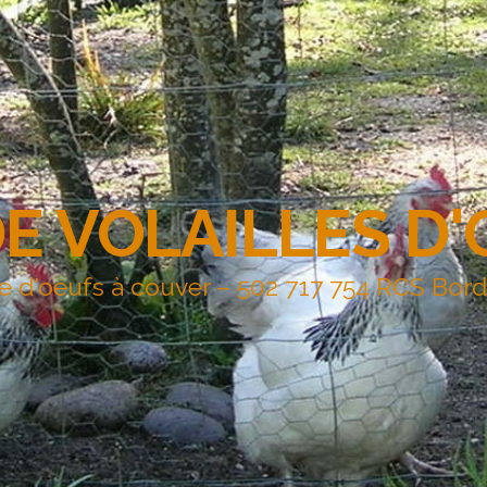
DE VOLAILLES D
e d'oeufs à couver – 502 717 754 RCS Bor