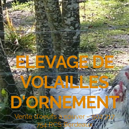
ELEVAGE DE
VOLAILLES
D'ORNEMENT
Vente d'oeufs à couver – 502 717
754 RCS Bordeaux