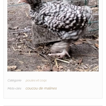
Catégorie
poules et coqs
coucou de malines
Mots-clés