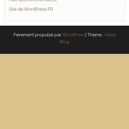
Site de WordPress-FR
Fièrement propulsé par
WordPress
|
Thème :
Head
Blog