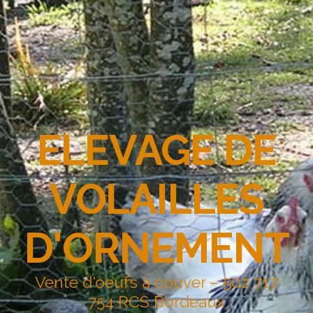
ELEVAGE DE
VOLAILLES
D'ORNEMENT
Vente d'oeufs à couver – 502 717
754 RCS Bordeaux