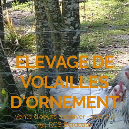
ELEVAGE DE
VOLAILLES
D'ORNEMENT
Vente d'oeufs à couver – 502 717
754 RCS Bordeaux