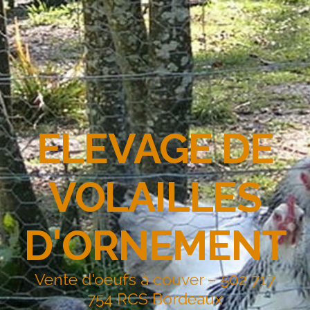
ELEVAGE DE
VOLAILLES
D'ORNEMENT
Vente d'oeufs à couver – 502 717
754 RCS Bordeaux