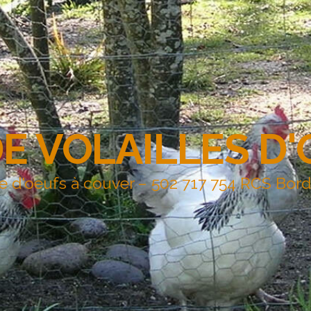
DE VOLAILLES D
e d'oeufs à couver – 502 717 754 RCS Bor