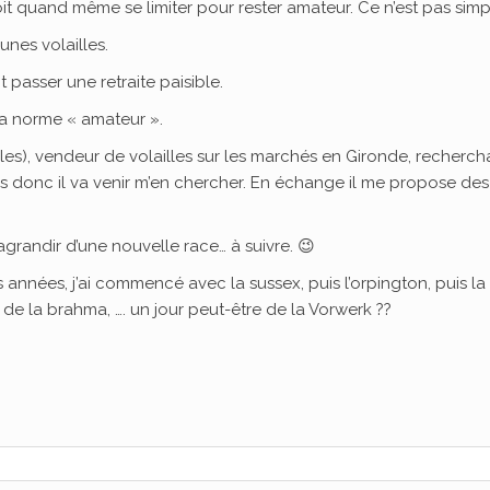
t quand même se limiter pour rester amateur. Ce n’est pas simp
unes volailles.
nt passer une retraite paisible.
 la norme « amateur ».
illes), vendeur de volailles sur les marchés en Gironde, rechercha
qs donc il va venir m’en chercher. En échange il me propose des
’agrandir d’une nouvelle race… à suivre. 😉
 années, j’ai commencé avec la sussex, puis l’orpington, puis la
de la brahma, …. un jour peut-être de la Vorwerk ??